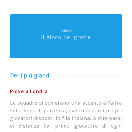
Il
gioco
il gioco del grazie
Per i più
grandi
Piove a Londra
Le squadre si schierano una accanto all’altra
sulla linea di partenza, ciascuna con i propri
giocatori disposti in fila indiana. A due passi
di distanza dal primo giocatore di ogni