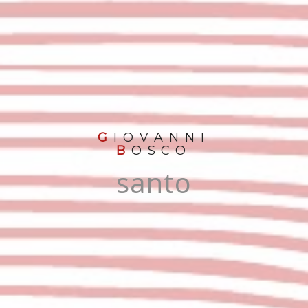
G
IOVANNI
B
OSCO
santo