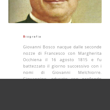
B
iografia
Giovanni Bosco nacque dalle seconde
nozze di Francesco con Margherita
Occhiena il 16 agosto 1815 e fu
battezzato il giorno successivo con i
nomi di Giovanni Melchiorre.
Giovannino, educato con profondo
intuito umano e cristiano dalla
mamma, viene però dotato dalla
Provvidenza di doni, che lo fanno, fin
dai primi anni, l’amico generoso e